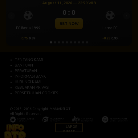
August 11, 2026 — 22:59 WIB
0 : 0
Previous
Next
BET NOW
FC Iberia 1999
Larne FC
0.75
0.89
-0.75
0.93
TENTANG KAMI
BANTUAN
PERATURAN
INFORMASI BANK
HUBUNGI KAMI
KEBIJAKAN PRIVASI
PERSETUJUAN COOKIES
© 2015 - 2026 Copyright MAMAKSLOT.
All Rights Reserved.
LAPOR
PUSAT