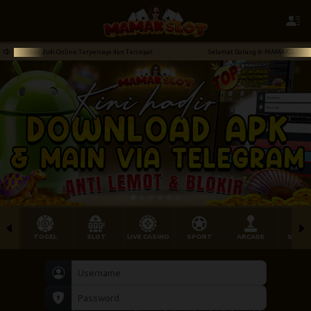
OT Situs Judi Online Terpercaya dan Tercepat
Selamat Datang di MAMAKSLOT Situs J
TOGEL
SLOT
LIVE CASINO
SPORT
ARCADE
SABU