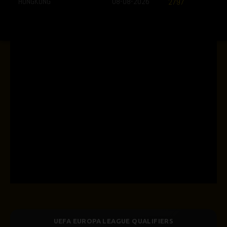
HONGKONG
08-08-2026
2797
UEFA EUROPA LEAGUE QUALIFIERS